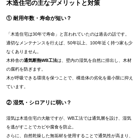
木造住宅の主なデメリットと対策
① 耐用年数・寿命が短い？
「木造住宅は30年で寿命」と言われていたのは過去の話です。
適切なメンテナンスを行えば、50年以上、100年近く持つ家も少
なくありません。
木粋舎の
通気断熱WB工法
は、壁内の湿気を自然に排出し、木材
の腐朽を防ぎます。
木が呼吸できる環境を保つことで、構造体の劣化を最小限に抑え
ています。
② 湿気・シロアリに弱い？
湿気は木造住宅の大敵ですが、WB工法では通気層を設け、湿気
を逃がすことでカビや腐食を防止。
さらに、自然乾燥した無垢材を使用することで通気性が高まり、