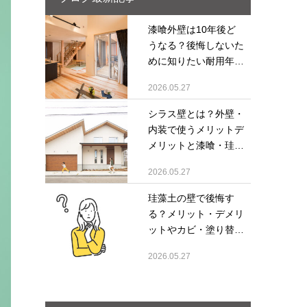
漆喰外壁は10年後ど
うなる？後悔しないた
めに知りたい耐用年
数...
2026.05.27
シラス壁とは？外壁・
内装で使うメリットデ
メリットと漆喰・珪
藻...
2026.05.27
珪藻土の壁で後悔す
る？メリット・デメリ
ットやカビ・塗り替え
ま...
2026.05.27